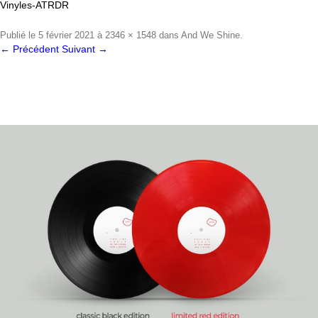
Vinyles-ATRDR
Publié le
5 février 2021
à
2346 × 1548
dans
And We Shine
.
← Précédent
Suivant →