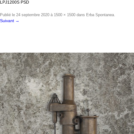
LPJ1200S PSD
Publié le
24 septembre 2020
à
1500 × 1500
dans
Erba Spontanea
.
Suivant →