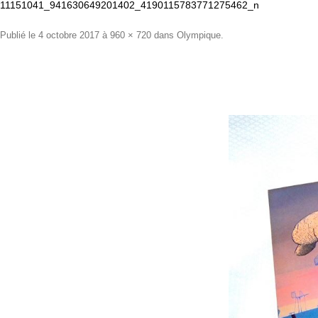
11151041_941630649201402_4190115783771275462_n
Publié le
4 octobre 2017
à
960 × 720
dans
Olympique
.