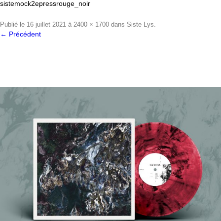
sistemock2epressrouge_noir
Publié le
16 juillet 2021
à
2400 × 1700
dans
Siste Lys
.
← Précédent