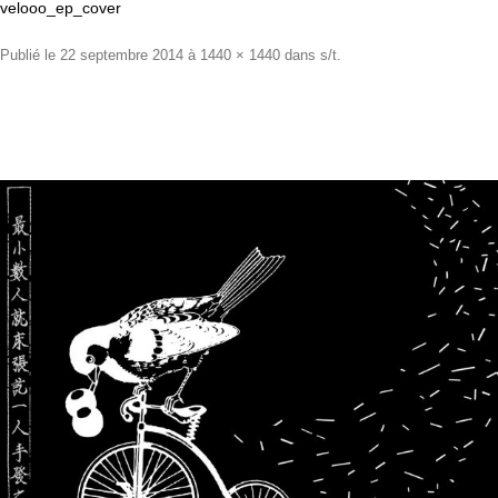
velooo_ep_cover
Publié le
22 septembre 2014
à
1440 × 1440
dans
s/t
.