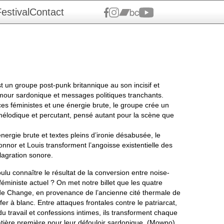
estival
Contact
un groupe post-punk britannique au son incisif et
mour sardonique et messages politiques tranchants.
ces féministes et une énergie brute, le groupe crée un
mélodique et percutant, pensé autant pour la scène que
énergie brute et textes pleins d’ironie désabusée, le
onnor et Louis transforment l’angoisse existentielle des
lagration sonore.
ulu connaître le résultat de la conversion entre noise-
féministe actuel ? On met notre billet que les quatre
de Change, en provenance de l’ancienne cité thermale de
er à blanc. Entre attaques frontales contre le patriarcat,
du travail et confessions intimes, ils transforment chaque
tière première pour leur défouloir sardonique. (Mowno)