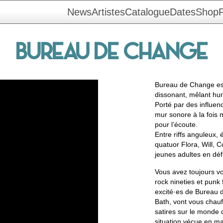
News
Artistes
Catalogue
Dates
Shop
F
BUREAU DE CHANGE
Bureau de Change est 
dissonant, mêlant hu
Porté par des influen
mur sonore à la fois 
pour l’écoute.
Entre riffs anguleux, 
quatuor Flora, Will, C
jeunes adultes en déf
Vous avez toujours vo
rock nineties et punk 
excité·es de Bureau 
Bath, vont vous chauff
satires sur le monde 
situation vécue en ma