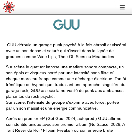
GUU
GUU
déroule un garage punk psyché à la fois abrasif et viscéral
avec un son dense et saturé qui s’inscrit dans la lignée de
groupes comme
Wine Lips
,
Thee Oh Sees
ou
Meatbodies
.
Sur scène le quatuor impose une matière sonore compacte, un
son épais et visqueux porté par une intensité sans filtre où
chaque morceau frappe comme une décharge électrique. Tantôt
frénétique ou hypnotique, traduisant une approche singulière du
garage rock,
GUU
associe la nervosité du punk aux ambiances
planantes du rock psyché.
Sur scène, l’intensité du groupe s’exprime avec force, portée
par un son massif et une énergie communicative.
Après un premier EP
(
Get Guu
, 2024, autoprod.)
GUU
affirme
son identité unique avec son premier album
(
No Sauce
, 2026, A
Tant Rêver du Roi / Flippin’ Freaks )
où son énergie brute