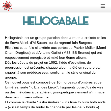
HELIOGABALE
Heliogabale est un groupe parisien dont la route a croisée celles
de Steve Albini, d’Al Sutton, ou du regretté Iain Burgess.
Elle s’est cette fois-ci arrêtée aux portes de Patrick Müller (Mami
Chan, Dragibus) et d’Antoine Gaillet (M83, BB Brunes) qui ont
respectivement enregistré et mixé leur 6ème album.
Dès les débuts du projet en 1992, l’idée d’évolution, de
progression est présente; chaque album a été en rupture par
rapport à son prédécesseur, soulignant le style original du
groupe.
Ce nouvel opus est composé de 10 morceaux d’ombres et de
lumières, sorte “ d’Etat des Lieux”, fragments polaroïds de vies
où des mélodies à caractère gymnopédique viennent s’immiscer
dans leur univers rythmique.
Et comme le chante Sasha Andrès : « it’s time to burn both ends
» (« il est temps de brûler la chandelle par les deux bouts »).