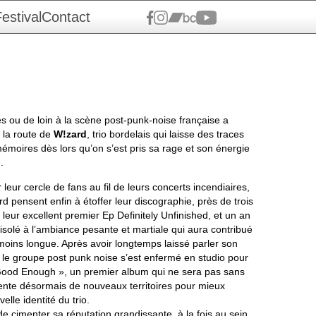
estival
Contact
ès ou de loin à la scène post-punk-noise française a
 la route de
W!zard
, trio bordelais qui laisse des traces
mémoires dès lors qu’on s’est pris sa rage et son énergie
.
 leur cercle de fans au fil de leurs concerts incendiaires,
d pensent enfin à étoffer leur discographie, près de trois
 leur excellent premier Ep Definitely Unfinished, et un an
 isolé à l’ambiance pesante et martiale qui aura contribué
 moins longue. Après avoir longtemps laissé parler son
, le groupe post punk noise s’est enfermé en studio pour
ood Enough », un premier album qui ne sera pas sans
pente désormais de nouveaux territoires pour mieux
elle identité du trio.
e cimenter sa réputation grandissante, à la fois au sein