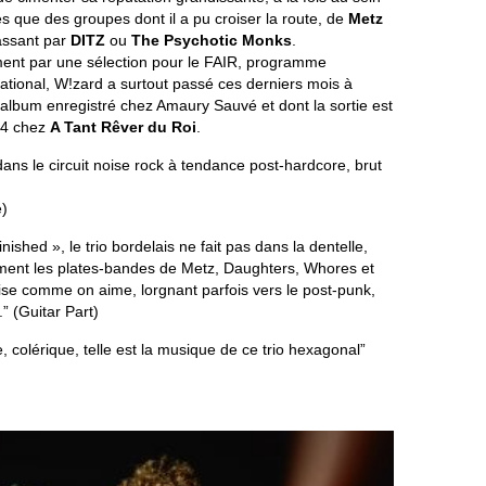
s que des groupes dont il a pu croiser la route, de
Metz
ssant par
DITZ
ou
The Psychotic Monks
.
t par une sélection pour le FAIR, programme
ional, W!zard a surtout passé ces derniers mois à
album enregistré chez Amaury Sauvé et dont la sortie est
024 chez
A Tant Rêver du Roi
.
dans le circuit noise rock à tendance post-hardcore, brut
)
nished », le trio bordelais ne fait pas dans la dentelle,
ent les plates-bandes de Metz, Daughters, Whores et
oise comme on aime, lorgnant parfois vers le post-punk,
.” (Guitar Part)
, colérique, telle est la musique de ce trio hexagonal”