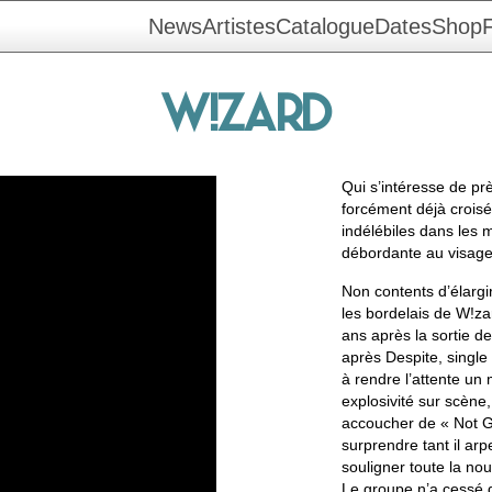
News
Artistes
Catalogue
Dates
Shop
F
W!ZARD
Qui s’intéresse de pr
forcément déjà croisé
indélébiles dans les 
débordante au visage
Non contents d’élargir
les bordelais de W!zar
ans après la sortie de
après Despite, single
à rendre l’attente un
explosivité sur scène
accoucher de « Not G
surprendre tant il ar
souligner toute la nouv
Le groupe n’a cessé d