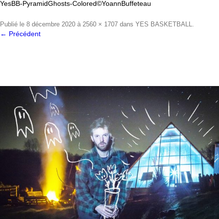
YesBB-PyramidGhosts-Colored©YoannBuffeteau
Publié le
8 décembre 2020
à
2560 × 1707
dans
YES BASKETBALL
.
← Précédent