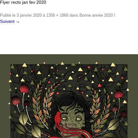
Flyer recto jan fev 2020
Publié le
3 janvier 2020
à
1358 × 1866
dans
Bonne année 2020 !
.
Suivant →