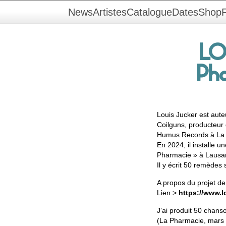
News
Artistes
Catalogue
Dates
Shop
F
LO
Ph
Louis Jucker est auteu
Coilguns, producteur 
Humus Records à La 
En 2024, il installe 
Pharmacie » à Lausann
Il y écrit 50 remèdes
A propos du projet d
Lien >
https://www.l
J’ai produit 50 chan
(La Pharmacie, mars 2