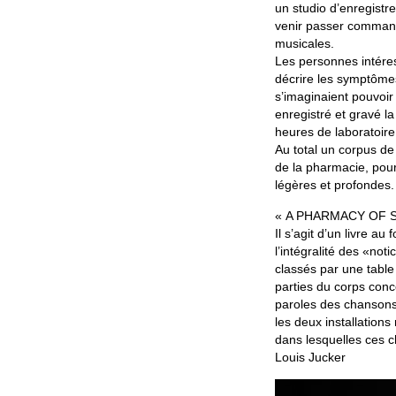
un studio d’enregistre
venir passer comman
musicales.
Les personnes intéres
décrire les symptômes
s’imaginaient pouvoir
enregistré et gravé l
heures de laboratoire
Au total un corpus d
de la pharmacie, pou
légères et profondes.
« A PHARMACY OF 
Il s’agit d’un livre 
l’intégralité des «no
classés par une table
parties du corps conc
paroles des chansons
les deux installation
dans lesquelles ces 
Louis Jucker