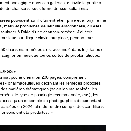
ment analogique dans ces galeries, et invité le public à
de de chansons, sous forme de «consultations»
sées pouvaient au fil d’un entretien privé et anonyme me
, maux et problèmes de leur vie émotionnelle, qu’elles
 soulager à l’aide d’une chanson-remède. J’ai écrit,
a musique sur disque vinyle, sur place, pendant mes
.
e 50 chansons-remèdes s’est accumulé dans le juke-box
r soigner en musique toutes sortes de problématiques,
SONGS »
au format poche d’environ 200 pages, comprenant
tices» pharmaceutiques décrivant les remèdes proposés,
 des matières thématiques (selon les maux visés, les
ernées, le type de posologie recommandée, etc.), les
, ainsi qu’un ensemble de photographies documentant
s réalisées en 2024, afin de rendre compte des conditions
chansons ont été produites. »