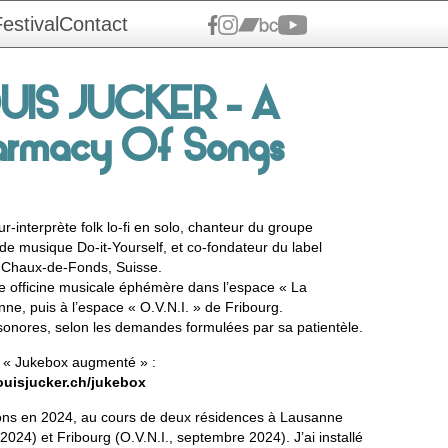
estival
Contact
UIS JUCKER
- A
armacy Of Songs
r-interprète folk lo-fi en solo, chanteur du groupe
de musique Do-it-Yourself, et co-fondateur du label
Chaux-de-Fonds, Suisse.
une officine musicale éphémère dans l’espace « La
e, puis à l’espace « O.V.N.I. » de Fribourg.
 sonores, selon les demandes formulées par sa patientèle.
e « Jukebox augmenté » :
ouisjucker.ch/jukebox
sons en 2024, au cours de deux résidences à Lausanne
024) et Fribourg (O.V.N.I., septembre 2024). J’ai installé